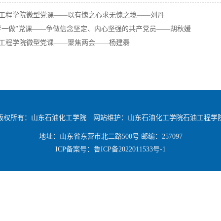
工程学院微型党课——以有愧之心求无愧之境——刘丹
学一做”党课——争做信念坚定、内心坚强的共产党员——胡秋媛
工程学院微型党课——聚焦两会——杨建磊
版权所有：山东石油化工学院 网站维护：山东石油化工学院石油工程学
地址：山东省东营市北二路500号 邮编：257097
ICP备案号：
鲁ICP备2022011533号-1