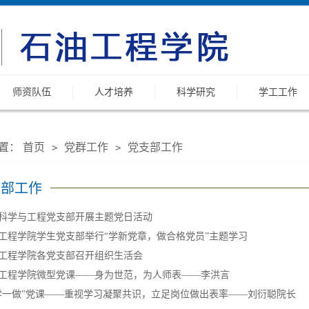
师资队伍
人才培养
科学研究
学工工作
置：
首页
党群工作
党支部工作
>
>
支部工作
科学与工程党支部开展主题党日活动
工程学院学生党支部举行“学新党章，做合格党员”主题学习
工程学院各党支部召开组织生活会
工程学院微型党课——身为世范，为人师表——李洪言
学一做”党课——重视学习凝聚共识，立足岗位做出表率——刘衍聪院长