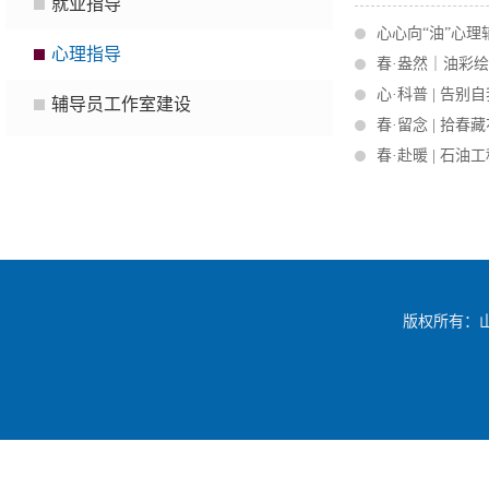
就业指导
心心向“油”心
心理指导
春·盎然｜油彩绘
心·科普 | 告
辅导员工作室建设
春·留念 | 拾
春·赴暖 | 石
版权所有：