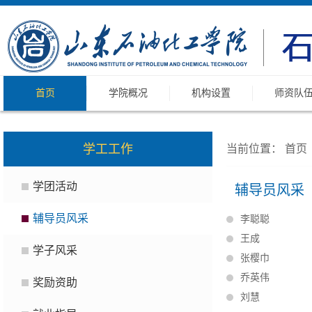
首页
学院概况
机构设置
师资队
学工工作
当前位置：
首页
学团活动
辅导员风采
辅导员风采
李聪聪
王成
学子风采
张樱巾
乔英伟
奖励资助
刘慧