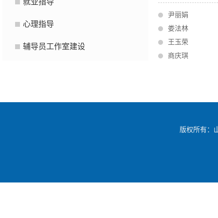
就业指导
尹丽娟
心理指导
娄法林
王玉荣
辅导员工作室建设
商庆琪
版权所有：