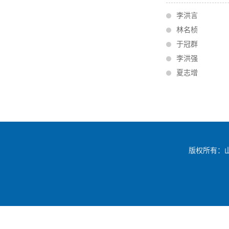
李洪言
林名桢
于冠群
李洪强
夏志增
版权所有：