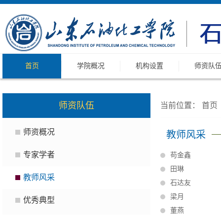
首页
学院概况
机构设置
师资队
师资队伍
当前位置：
首页
师资概况
教师风采
专家学者
苟金鑫
田琳
教师风采
石达友
梁月
优秀典型
董燕