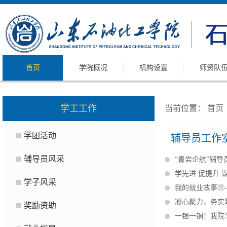
首页
学院概况
机构设置
师资队
学工工作
当前位置：
首页
学团活动
辅导员工作
辅导员风采
“青岩企航”辅
学先进 促提升
学子风采
我的就业故事⑪
凝心聚力，务实
奖励资助
一银一铜！我院