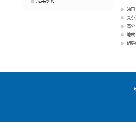
成果奖励
油田
复杂
高分
地质
储层