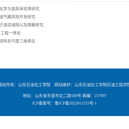
化学与提高采收率研究
油气藏高效开发研究
子湍流减阻以及降解研究
-工程一体化
结构多尺度三维表征
版权所有：山东石油化工学院 网站维护：山东石油化工学院石油工程学
地址：山东省东营市北二路500号 邮编：257097
ICP备案号：
鲁ICP备2022011533号-1