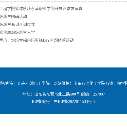
工程学院篮球队赴东营职业学院开展篮球友谊赛
24级新生团辅活动
24级新生军训开训仪式
欢迎2024级新生入学
手巧，烘焙幸福烘焙蛋糕DIY主题体验活动
版权所有：山东石油化工学院 网站维护：山东石油化工学院石油工程学
地址：山东省东营市北二路500号 邮编：257097
ICP备案号：
鲁ICP备2022011533号-1