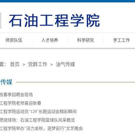
师资队伍
人才培养
科学研究
学工工作
置：
首页
党群工作
油气传媒
>
>
气传媒
校春季招聘会现场
工程学院老师喜迎新春
工程学院运动员“129”长跑运动会精彩瞬间
燃烧球场：石油工程学院篮球队风采概览
工程学院举办“活力金秋，逐梦前行”文艺晚会